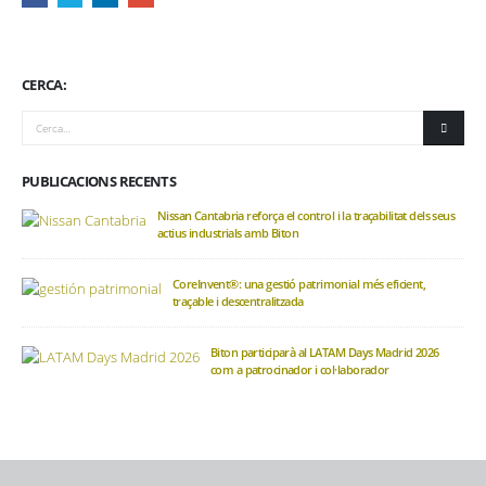
CERCA:
PUBLICACIONS RECENTS
Nissan Cantabria reforça el control i la traçabilitat dels seus
actius industrials amb Biton
CoreInvent®: una gestió patrimonial més eficient,
traçable i descentralitzada
Biton participarà al LATAM Days Madrid 2026
com a patrocinador i col·laborador