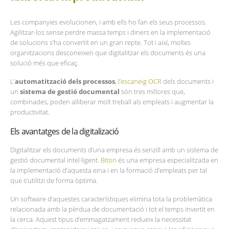
Les companyies evolucionen, i amb ells ho fan els seus processos.
Agilitzar-los sense perdre massa temps i diners en la implementació
de solucions s’ha convertit en un gran repte. Tot i així, moltes
organitzacions desconeixen que digitalitzar els documents és una
solució més que eficaç.
L’
automatització dels processos
,
l’escaneig OCR
dels documents i
un
sistema de gestió documental
són tres millores que,
combinades, poden alliberar molt treball als empleats i augmentar la
productivitat.
Els avantatges de la digitalizació
Digitalitzar els documents d’una empresa és senzill amb un sistema de
gestió documental intel·ligent.
Biton
és una empresa especialitzada en
la implementació d’aquesta eina i en la formació d’empleats per tal
que s’utilitzi de forma òptima.
Un software d’aquestes característiques elimina tota la problemàtica
relacionada amb la pèrdua de documentació i tot el temps invertit en
la cerca. Aquest tipus d’emmagatzament redueix la necessitat