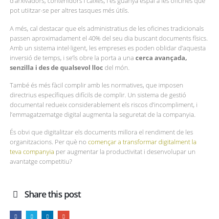
d’arxivadors, contenidors i caixes, i es guanya espai a les oficines que
pot utiitzar-se per altres tasques més útils.
A més, cal destacar que els administratius de les oficines tradicionals
passen aproximadament el 40% del seu dia buscant documents físics.
Amb un sistema intel·ligent, les empreses es poden oblidar d’aquesta
inversió de temps, i se’ls obre la porta a una
cerca avançada,
senzilla i des de qualsevol lloc
del món.
També és més fàcil complir amb les normatives, que imposen
directrius específiques difícils de complir. Un sistema de gestió
documental redueix considerablement els riscos d’incompliment, i
l’emmagatzematge digital augmenta la seguretat de la companyia.
És obvi que digitalitzar els documents millora el rendiment de les
organitzacions. Per què no
començar a transformar digitalment la
teva companyia
per augmentar la productivitat i desenvolupar un
avantatge competitiu?
Share this post