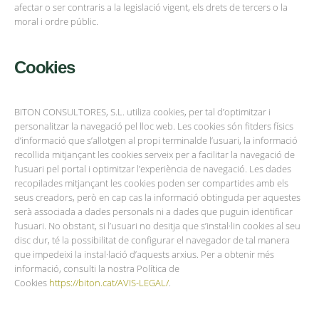
afectar o ser contraris a la legislació vigent, els drets de tercers o la
moral i ordre públic.
Cookies
BITON CONSULTORES, S.L. utiliza cookies, per tal d’optimitzar i
personalitzar la navegació pel lloc web. Les cookies són fitders físics
d’informació que s’allotgen al propi terminalde l’usuari, la informació
recollida mitjançant les cookies serveix per a facilitar la navegació de
l’usuari pel portal i optimitzar l’experiència de navegació. Les dades
recopilades mitjançant les cookies poden ser compartides amb els
seus creadors, però en cap cas la informació obtinguda per aquestes
serà associada a dades personals ni a dades que puguin identificar
l’usuari. No obstant, si l’usuari no desitja que s’instal·lin cookies al seu
disc dur, té la possibilitat de configurar el navegador de tal manera
que impedeixi la instal·lació d’aquests arxius. Per a obtenir més
informació, consulti la nostra Política de
Cookies
https://biton.cat/AVIS-LEGAL/
.