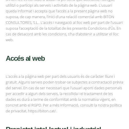
utilitzi o participi als serveis i activitats de la pàgina web. L’usuari
queda informat i accepta que l’accés a la present pàgina web no
suposa, de cap manera, l’inici d’una relació comercial amb BITON
CONSULTORES, S.L.. L’accés i navegació al lloc web per part de l’usuari
suposa l’acceptació de la totalitat de les presents Condicions d’Ús. En
cas de desacord amb les condicions, s’ha d’abstenir a utilitzar el lloc
web.
Accés al web
L’accés a la pàgina web per part dels usuaris és de caràcter lliure i
gratuït. Alguns serveis poden trobar-se subjectes a contractació prèvia
del servei. En cas de ser necessari que l’usuari aporti dades personals
per accedir a algun dels serveis, la recollida i el tractament de les
dades es durà a terme de conformitat amb la normativa vigent, en
concret amb el RGPD. Per a més informació, consulti la nostra política
de privacitat. https://biton.cat/.