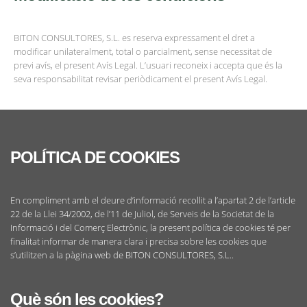
BITON CONSULTORES, S.L. es reserva expressament el dret a
modificar unilateralment, total o parcialment, sense necessitat de
previ avís, el present Avís Legal. L’usuari reconeix i accepta que és la
seva responsabilitat revisar periòdicament el present Avís Legal.
POLÍTICA DE COOKIES
En compliment amb el deure d’informació recollit a l’apartat 2 de l’article
22 de la Llei 34/2002, de l’11 de Juliol, de Serveis de la Societat de la
Informació i del Comerç Electrònic, la present política de cookies té per
finalitat informar de manera clara i precisa sobre les cookies que
s’utilitzen a la pàgina web de BITON CONSULTORES, S.L..
Què són les cookies?