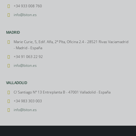
+34 933 008 760
info@biton.es
MADRID
Marie Curie, 5, Edif. Alfa, 2ª Plta, Oficina 2.4 - 28521 Rivas Vaciamadrid
- Madrid - España
+34 91 063 22 92
info@biton.es
VALLADOLID
C/ Santiago Nº 13 Entreplanta B - 47001 Valladolid - España
+34 983 303 003
info@biton.es