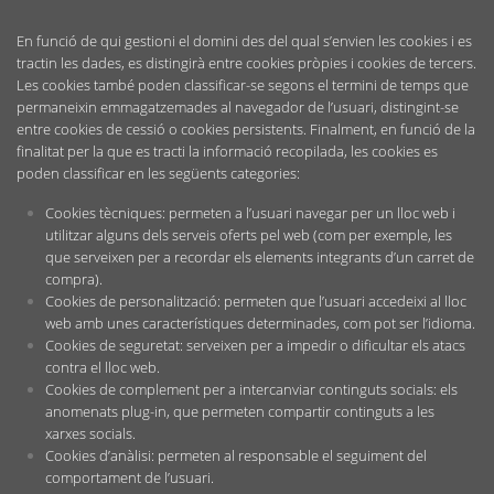
En funció de qui gestioni el domini des del qual s’envien les cookies i es
tractin les dades, es distingirà entre cookies pròpies i cookies de tercers.
Les cookies també poden classificar-se segons el termini de temps que
permaneixin emmagatzemades al navegador de l’usuari, distingint-se
entre cookies de cessió o cookies persistents. Finalment, en funció de la
finalitat per la que es tracti la informació recopilada, les cookies es
poden classificar en les següents categories:
Cookies tècniques: permeten a l’usuari navegar per un lloc web i
utilitzar alguns dels serveis oferts pel web (com per exemple, les
que serveixen per a recordar els elements integrants d’un carret de
compra).
Cookies de personalització: permeten que l’usuari accedeixi al lloc
web amb unes característiques determinades, com pot ser l’idioma.
Cookies de seguretat: serveixen per a impedir o dificultar els atacs
contra el lloc web.
Cookies de complement per a intercanviar continguts socials: els
anomenats plug-in, que permeten compartir continguts a les
xarxes socials.
Cookies d’anàlisi: permeten al responsable el seguiment del
comportament de l’usuari.