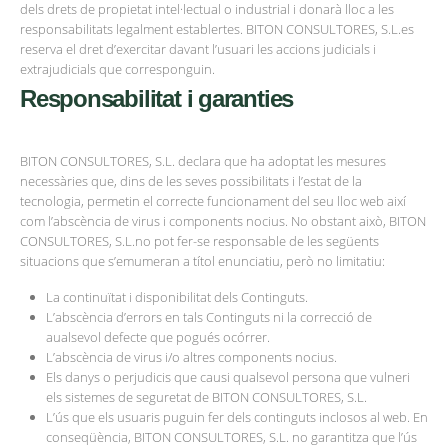
dels drets de propietat intel·lectual o industrial i donarà lloc a les
responsabilitats legalment establertes. BITON CONSULTORES, S.L.es
reserva el dret d’exercitar davant l’usuari les accions judicials i
extrajudicials que corresponguin.
Responsabilitat i garanties
BITON CONSULTORES, S.L. declara que ha adoptat les mesures
necessàries que, dins de les seves possibilitats i l’estat de la
tecnologia, permetin el correcte funcionament del seu lloc web així
com l’abscència de virus i components nocius. No obstant això, BITON
CONSULTORES, S.L.no pot fer-se responsable de les següents
situacions que s’emumeran a títol enunciatiu, però no limitatiu:
La continuïtat i disponibilitat dels Continguts.
L’abscència d’errors en tals Continguts ni la correcció de
aualsevol defecte que pogués ocórrer.
L’abscència de virus i/o altres components nocius.
Els danys o perjudicis que causi qualsevol persona que vulneri
els sistemes de seguretat de BITON CONSULTORES, S.L.
L’ús que els usuaris puguin fer dels continguts inclosos al web. En
conseqüència, BITON CONSULTORES, S.L. no garantitza que l’ús