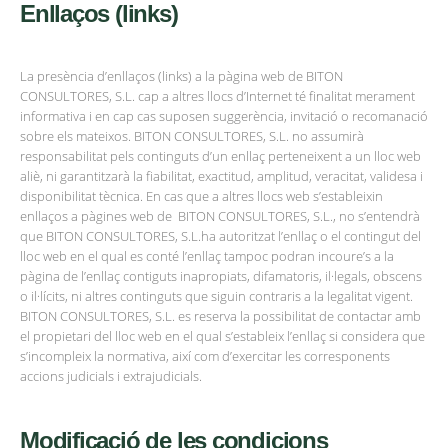
Enllaços (links)
La presència d’enllaços (links) a la pàgina web de BITON
CONSULTORES, S.L. cap a altres llocs d’Internet té finalitat merament
informativa i en cap cas suposen suggerència, invitació o recomanació
sobre els mateixos. BITON CONSULTORES, S.L. no assumirà
responsabilitat pels continguts d’un enllaç perteneixent a un lloc web
aliè, ni garantitzarà la fiabilitat, exactitud, amplitud, veracitat, validesa i
disponibilitat tècnica. En cas que a altres llocs web s’estableixin
enllaços a pàgines web de BITON CONSULTORES, S.L., no s’entendrà
que BITON CONSULTORES, S.L.ha autoritzat l’enllaç o el contingut del
lloc web en el qual es conté l’enllaç tampoc podran incoure’s a la
pàgina de l’enllaç contiguts inapropiats, difamatoris, il·legals, obscens
o il·lícits, ni altres continguts que siguin contraris a la legalitat vigent.
BITON CONSULTORES, S.L. es reserva la possibilitat de contactar amb
el propietari del lloc web en el qual s’estableix l’enllaç si considera que
s’incompleix la normativa, així com d’exercitar les corresponents
accions judicials i extrajudicials.
Modificació de les condicions