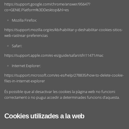
https://support.google.com/chrome/answer/95647?
co=GENIE.Platform%3DDesktop&hl=es
Mozilla Firefox:
https://support.mozilla.org/es/kb/habilitar-y-deshabilitar-cookies-sitios-
web-rastrear-preferencias
Safari:
https://support.apple.com/es-es/guide/safari/sfri11471/mac
Internet Explorer:
https://support.microsoft.com/es-es/help/278835/how-to-delete-cookie-
files-in-internet-explorer
És possible que al desactivar les cookies la pàgina web no funcioni
correctament o no pugui accedir a determinades funcions d’aquesta.
Cookies utilizades a la web