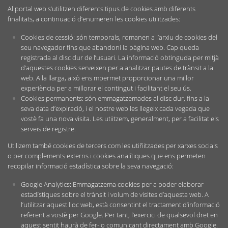
Al portal web s’utilitzen diferents tipus de cookies amb diferents
finalitats, a continuació d’enumeren les cookies utilitzades:
Cookies de cessió: són temporals, romanen a l’arxiu de cookies del
seu navegador fins que abandoni la pàgina web. Cap queda
registrada al disc dur de l’usuari. La informació obtinguda per mitjà
d’aquestes cookies serveixen per a analitzar pautes de trànsit a la
web. A la llarga, això ens mpermet proporcionar una millor
experiència per a millorar el contingut i facilitant el seu ús.
Cookies permanents: són emmagatzemades al disc dur, fins a la
seva data d’expiració, i el nostre web les llegeix cada vegada que
vostè fa una nova visita. Les utiitzem, generalment, per a facilitat els
serveis de registre.
Utilizem també cookies de tercers com les utiñitzades per xarxes socials
o per complements externs i cookies analítiques que ens permeten
recopilar informació estadística sobre la seva navegació:
Google Analytics: Emmagatzema cookies per a poder elaborar
estadístiques sobre el trànsit i volum de visites d’aquesta web. A
l’utilitzar aquest lloc web, està consentint el tractament d’informació
referent a vostè per Google. Per tant, l’exercici de qualsevol dret en
aquest sentit haurà de fer-lo comunicant directament amb Google.