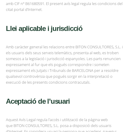
amb CIF nº B61680591. El present avís legal regula les condicions del
citat portal d’Internet.
Llei aplicable i jurisdicció
Amb caràcter general les relacions entre BITON CONSULTORES, S.L. i
els usuaris dels seus serveis telemàtics, presenta al web, es troben
somesos a la legislació i jurisdicció espanyoles. Les parts renuncien
expressament al fur que els pogués correspondre i someten
expressament els Jutjats i Tribunals de BARCELONA per a resoldre
qualsevol controvèrsia que pogués sorgir en la interpretació o
execució de les presents condicions contracutals.
Aceptació de l’usuari
Aquest Avís Legal regula l’accés i utilització de la página web
que BITON CONSULTORES, S.L. posa a disposició dels usuaris
d’Internet. Es considera usuari la persona que accedeixi, navegui,