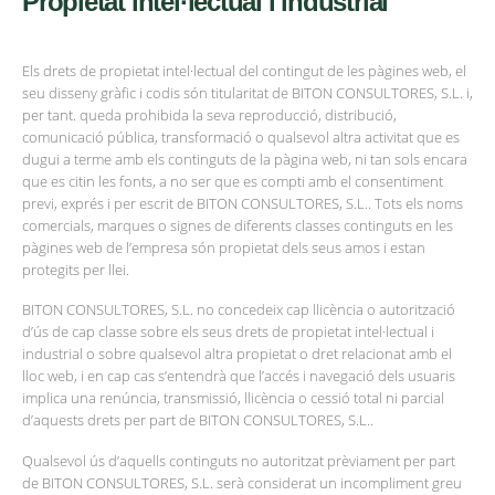
Propietat intel·lectual i industrial
Els drets de propietat intel·lectual del contingut de les pàgines web, el
seu disseny gràfic i codis són titularitat de BITON CONSULTORES, S.L. i,
per tant. queda prohibida la seva reproducció, distribució,
comunicació pública, transformació o qualsevol altra activitat que es
dugui a terme amb els continguts de la pàgina web, ni tan sols encara
que es citin les fonts, a no ser que es compti amb el consentiment
previ, exprés i per escrit de BITON CONSULTORES, S.L.. Tots els noms
comercials, marques o signes de diferents classes continguts en les
pàgines web de l’empresa són propietat dels seus amos i estan
protegits per llei.
BITON CONSULTORES, S.L. no concedeix cap llicència o autorització
d’ús de cap classe sobre els seus drets de propietat intel·lectual i
industrial o sobre qualsevol altra propietat o dret relacionat amb el
lloc web, i en cap cas s’entendrà que l’accés i navegació dels usuaris
implica una renúncia, transmissió, llicència o cessió total ni parcial
d’aquests drets per part de BITON CONSULTORES, S.L..
Qualsevol ús d’aquells continguts no autoritzat prèviament per part
de BITON CONSULTORES, S.L. serà considerat un incompliment greu