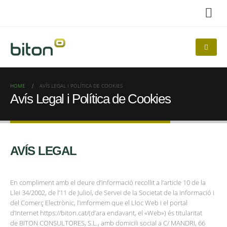
HOME
AVÍS LEGAL I POLÍTICA DE COOKIES
Avís Legal i Política de Cookies
AVÍS LEGAL
En compliment amb el deure d’informació recollit a l’article 10 de la
Llei 34/2002, de l’11 de Juliol, de Servei de la Societat de la Informació i
del Comerç Electrònic, l’imformem que el Lloc Web i el portal
d’Internet https://biton.cat/(d’ara endavant, el «Web») és titularitat
de BITON CONSULTORES, S.L., amb domicili social a C/ MANDRI, 66