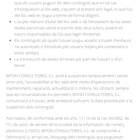
que els usuaris puguin fer dels continguts que en tal cas
s’incloguessin al lloc web, s’ajustin al present avís legal, ni que l’ús
del lloc web es dugui a terme de forma diligent.
L’ús per menors d’edat del lloc web o de l’enviament de les seves
dades personals sense el permís dels seus tutors, essent els
tutors responsables de l’ús que fagin d’Internet.
Els comtinguts als quals l’usuari pugui accedir a través d’enllaços
no autoritzats o introduïts per usuaris mitjançant comentaris o
eines similars.
La introducció de dades errònies per part de l’usuari o d’un
tercer.
BITON CONSULTORES, S.L. podrà suspendre temporalment i sense
previ avís, l’accessibilitat al lloc web amb motiu d’operacions de
manteniment, reparació, actualització o millora. No obstant, sempre
que les circumstàncies ho permetin, BITON CONSULTORES, S.L.
comunicarà a l’usuari, amb antelació suficient, la data prevista per a la
suspensió dels continguts.
Així mateix, de conformitat amb els arts. 11 i 16 de la Llei 34/2002, de
l’11 de juliol, de serveis de la societat de la informació i de comerç
electrònic (LSSICE), BITON CONSULTORES, S.L. es compromet a
l’eliminació o, en tal cas, bloqueig dels continguts que poguessin