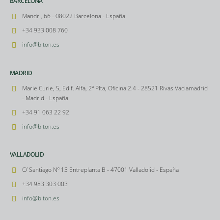
BARCELONA
Mandri, 66 - 08022 Barcelona - España
+34 933 008 760
info@biton.es
MADRID
Marie Curie, 5, Edif. Alfa, 2ª Plta, Oficina 2.4 - 28521 Rivas Vaciamadrid
- Madrid - España
+34 91 063 22 92
info@biton.es
VALLADOLID
C/ Santiago Nº 13 Entreplanta B - 47001 Valladolid - España
+34 983 303 003
info@biton.es