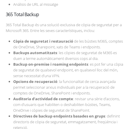
Análisis de URL al missatge
365 Total Backup
365 Total Backup és una solució exclusiva de còpia de seguretat per a
Microsoft 365. Entre les seves característiques, inclou:
Còpia de seguretat i restauració
de les bústies M365, comptes
de OneDrive, Sharepoint, xats de Teams i endpoints.
Backups automatitzats
: les còpies de seguretat de M365 es
duen a terme automàticament diversos cops al dia.
Backup on-premise i roaming endpoints
: es pot fer una còpia
de seguretat de qualsevol endpoint, en qualsevol lloc del món,
sense necessitat d’una VPN.
Opcions de recuperació
: la funcionalitat de cerca avançada
permet seleccionar arxius individuals per a la recuperació de
comptes de OneDrive, SharePoint i endpoints.
Auditoria d’actividad de compte
: revisar una sèrie d’accions,
com d’usuaris que habiliten o deshabiliten bústies, Teams,
OneDrive i còpies de seguretat de SharePoint.
Directives de backup endpoints basades en grups
: definint
directoris de còpia de seguretat, emmagatzament, freqüència i
retenció.