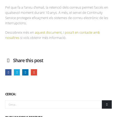
Pel que fa a l’arxiu d’email, la retenció dels correus permet l’accés en
qualsevol moment durant 10 anys. A més, el servei de Continuity
Service protegeix eficaçment els sistemes de correu electrònic de les
interrupcions.
Descobreix més en
aquest document
, i
posa’t en contacte amb
nosaltres
si vols obtenir més informació.
Share this post
CERCA: