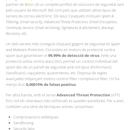
partner de
Biton
, té un complet portfoli de solucions de seguretat tant
pels usuaris de Micrisoft 365 com pels que utilitzen altres tipus de
serveis de correu electrònic. Els seus 3 paquets inclouen
Spam &
Filtering
,
Email security
,
Advanced Threat Protection
,
Email Encryption
,
Continuity service
,
Email archiving
,
Signatures & disclaimers
,
Backup
,
Recovery
, etc.
Un dels serveis més coneguts d’aquest gegent de seguretat és
Spam
and Malware Protection
. Consisteix en motors de protecció contra
spam que garanteixen el
99,99% de detecció de virus
. Amb una
protecció activa contra atacs DoS, permet un control individual del
spam des de un panell de seguretat amb tot tipus d’informació,
classificació, capçaleres, quarentenes, etc. Disposa de regles
avançades mitjançant motors control filter i compliance filter, i hi ha
menys d’un
0,00015% de falsos positius
.
Per altra banda, amb el servei
Advanced Threat Protection
(ATP)
fins i tot els ciberatacs més sofisticats es queden paralitzats. Per a això,
s’utilitzen una sèrie de tècniques actives i proactives:
Comprovacions estàtiques
Sandboxing
Security labs