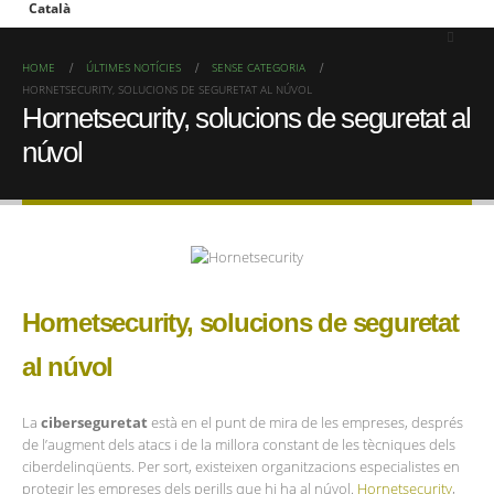
HOME
ÚLTIMES NOTÍCIES
SENSE CATEGORIA
HORNETSECURITY, SOLUCIONS DE SEGURETAT AL NÚVOL
Hornetsecurity, solucions de seguretat al
núvol
Hornetsecurity, solucions de seguretat
al núvol
La
ciberseguretat
està en el punt de mira de les empreses, després
de l’augment dels atacs i de la millora constant de les tècniques dels
ciberdelinqüents. Per sort, existeixen organitzacions especialistes en
protegir les empreses dels perills que hi ha al núvol.
Hornetsecurity
,