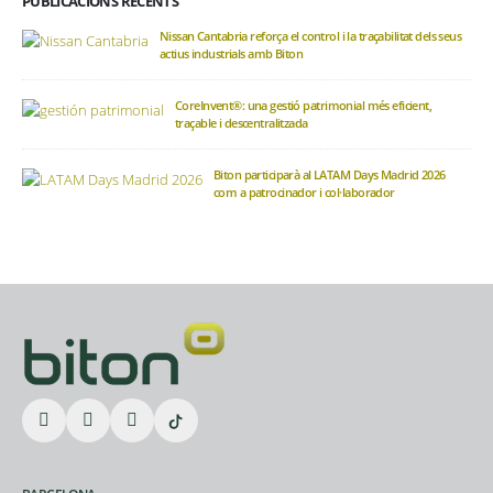
PUBLICACIONS RECENTS
Nissan Cantabria reforça el control i la traçabilitat dels seus
actius industrials amb Biton
CoreInvent®: una gestió patrimonial més eficient,
traçable i descentralitzada
Biton participarà al LATAM Days Madrid 2026
com a patrocinador i col·laborador