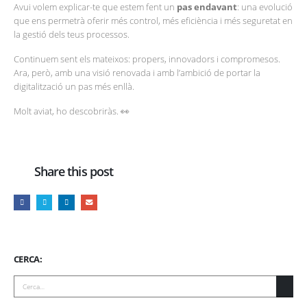
Avui volem explicar-te que estem fent un
pas endavant
: una evolució
que ens permetrà oferir més control, més eficiència i més seguretat en
la gestió dels teus processos.
Continuem sent els mateixos: propers, innovadors i compromesos.
Ara, però, amb una visió renovada i amb l’ambició de portar la
digitalització un pas més enllà.
Molt aviat, ho descobriràs. 👀
Share this post
CERCA: