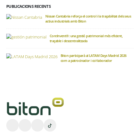
PUBLICACIONS RECENTS
Nissan Cantabria reforça el control i la traçabilitat dels seus
actius industrials amb Biton
CoreInvent®: una gestió patrimonial més eficient,
traçable i descentralitzada
Biton participarà al LATAM Days Madrid 2026
com a patrocinador i col·laborador