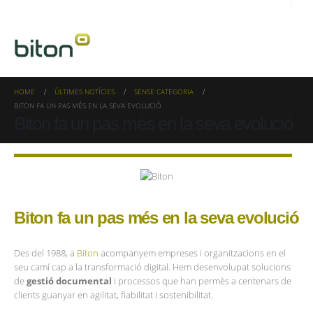
HOME
ÚLTIMES NOTÍCIES
SENSE CATEGORIA
BITON FA UN PAS MÉS EN LA SEVA EVOLUCIÓ
Biton fa un pas més en la seva evolució
Biton fa un pas més en la seva evolució
Des del 1988, a
Biton
acompanyem empreses i organitzacions en el
seu camí cap a la transformació digital. Hem desenvolupat solucions
de
gestió documental
i processos que han permès a centenars de
clients guanyar en agilitat, fiabilitat i sostenibilitat.