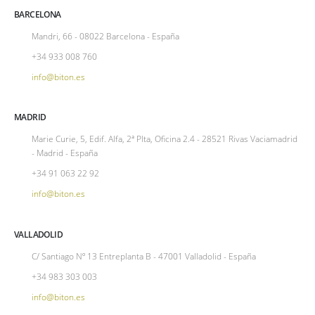
BARCELONA
Mandri, 66 - 08022 Barcelona - España
+34 933 008 760
info@biton.es
MADRID
Marie Curie, 5, Edif. Alfa, 2ª Plta, Oficina 2.4 - 28521 Rivas Vaciamadrid
- Madrid - España
+34 91 063 22 92
info@biton.es
VALLADOLID
C/ Santiago Nº 13 Entreplanta B - 47001 Valladolid - España
+34 983 303 003
info@biton.es