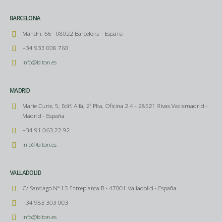
BARCELONA
Mandri, 66 - 08022 Barcelona - España
+34 933 008 760
info@biton.es
MADRID
Marie Curie, 5, Edif. Alfa, 2ª Plta, Oficina 2.4 - 28521 Rivas Vaciamadrid -
Madrid - España
+34 91 063 22 92
info@biton.es
VALLADOLID
C/ Santiago Nº 13 Entreplanta B - 47001 Valladolid - España
+34 983 303 003
info@biton.es