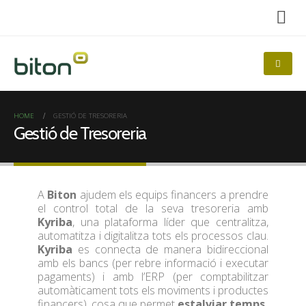
HOME
GESTIÓ DE TRESORERIA
Gestió de Tresoreria
A
Biton
ajudem els equips financers a prendre
el control total de la seva tresoreria amb
Kyriba
, una plataforma líder que centralitza,
automatitza i digitalitza tots els processos clau.
Kyriba
es connecta de manera bidireccional
amb els bancs (per rebre informació i executar
pagaments) i amb l’ERP (per comptabilitzar
automàticament tots els moviments i productes
financers), cosa que permet
estalviar temps,